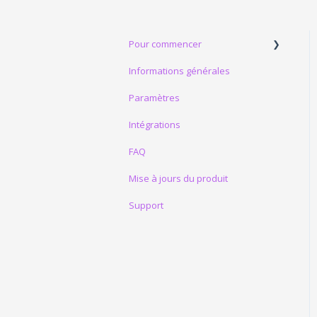
Pour commencer
Informations générales
Premières étapes
Paramètres
Premiers essais
Intégrations
Découvrez nos Kits d’Essai
OptiValue.ai
FAQ
Testez votre conformité
Mise à jours du produit
Support