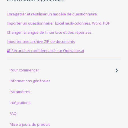
Enregistrer et réutiliser un modèle de questionnaire
Importer un questionnaire : Excel multi-colonnes, Word, PDF
Changer la langue de l'interface et des réponses
Importer une archive ZIP de documents
🔐 Sécurité et confidentialité sur Optivalue.ai
Pour commencer
Informations générales
Premières étapes
Paramètres
Premiers essais
Intégrations
Découvrez nos Kits d’Essai OptiValue.ai
FAQ
Testez votre conformité
Mise à jours du produit